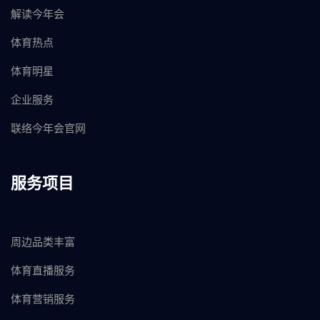
解读今年会
体育热点
体育明星
企业服务
联络今年会官网
服务项目
周边品类丰富
体育直播服务
体育营销服务