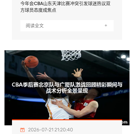
今年会CBA山东天津比赛冲突引发球迷热议双
方球员态度成焦点
阅读全文
2026-07-21 21:20:40