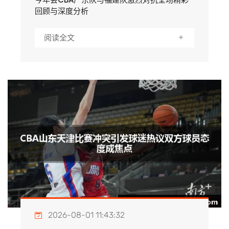
回顾与深度分析
阅读全文
2026-08-01 11:43:32