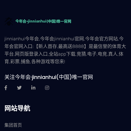
jinnianhui今年会,今年会jinnianhui官网,今年会官方网站,今
年会官网入口:【新人首存,最高送8888】是最信誉的体育大
平台,网页版登录入口,全站app下载,竞猜,电子,电竞,真人,体
育,彩票,捕鱼,各种游戏等您来!
关注今年会·jinnianhui(中国)唯一官网
网站导航
集团首页