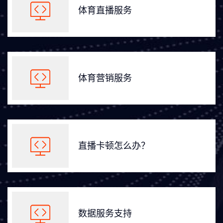
体育直播服务
体育营销服务
直播卡顿怎么办？
数据服务支持