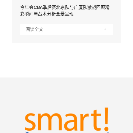
今年会CBA季后赛北京队与广厦队激战回顾精
彩瞬间与战术分析全景呈现
阅读全文