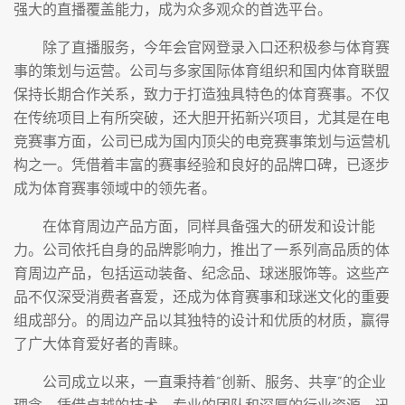
强大的直播覆盖能力，成为众多观众的首选平台。
除了直播服务，
今年会官网登录入口
还积极参与体育赛
事的策划与运营。公司与多家国际体育组织和国内体育联盟
保持长期合作关系，致力于打造独具特色的体育赛事。不仅
在传统项目上有所突破，还大胆开拓新兴项目，尤其是在电
竞赛事方面，公司已成为国内顶尖的电竞赛事策划与运营机
构之一。凭借着丰富的赛事经验和良好的品牌口碑，已逐步
成为体育赛事领域中的领先者。
在体育周边产品方面，同样具备强大的研发和设计能
力。公司依托自身的品牌影响力，推出了一系列高品质的体
育周边产品，包括运动装备、纪念品、球迷服饰等。这些产
品不仅深受消费者喜爱，还成为体育赛事和球迷文化的重要
组成部分。的周边产品以其独特的设计和优质的材质，赢得
了广大体育爱好者的青睐。
公司成立以来，一直秉持着“创新、服务、共享”的企业