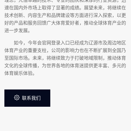
理念，凭借卓越的技术、专业的团队和深厚的行业资源，迅
速在国内外市场上取得了显著的成绩。展望未来，将继续在
技术创新、内容生产和品牌建设等方面进行深入探索，以更
好的产品和服务回馈广大体育爱好者，推动全球体育产业的
进一步发展。
如今，
今年会官网登录入口
已经成为辽源市及周边地区
体育产业的重要支柱，公司的影响力也在不断扩展到全国乃
至国际市场。未来，将继续致力于打破地域限制，推动体育
文化的全球传播，为世界各地的体育迷提供更丰富、多元的
体育娱乐体验。
联系我们