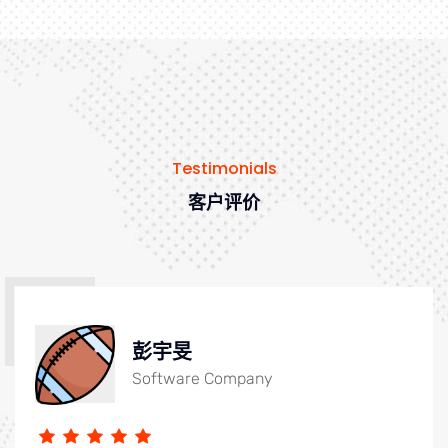
Testimonials
客户评价
彭宇旻
Software Company