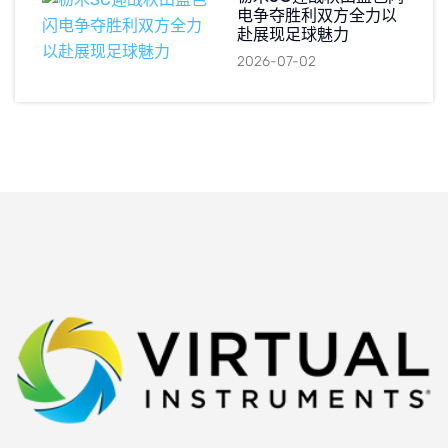
电争夺胜利双方全力以
赴展现足球魅力
2026-07-02