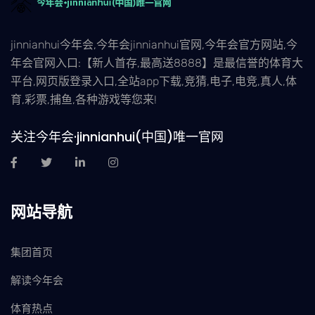
jinnianhui今年会,今年会jinnianhui官网,今年会官方网站,今
年会官网入口:【新人首存,最高送8888】是最信誉的体育大
平台,网页版登录入口,全站app下载,竞猜,电子,电竞,真人,体
育,彩票,捕鱼,各种游戏等您来!
关注今年会·jinnianhui(中国)唯一官网
网站导航
集团首页
解读今年会
体育热点