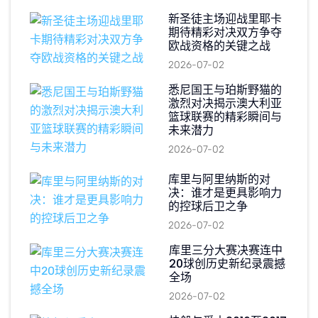
新圣徒主场迎战里耶卡
期待精彩对决双方争夺
欧战资格的关键之战
2026-07-02
悉尼国王与珀斯野猫的
激烈对决揭示澳大利亚
篮球联赛的精彩瞬间与
未来潜力
2026-07-02
库里与阿里纳斯的对
决：谁才是更具影响力
的控球后卫之争
2026-07-02
库里三分大赛决赛连中
20球创历史新纪录震撼
全场
2026-07-02