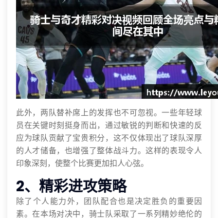
此外，两队替补席上的发挥也不可忽视。一些年轻球
员在关键时刻挺身而出，通过敏锐的判断和快速的反
应为球队贡献了宝贵积分，这不仅体现出了球队深厚
的人才储备，也增强了整体战斗力。这样的表现令人
印象深刻，使整个比赛更加扣人心弦。
2、精彩进攻策略
除了个人能力外，团队配合也是决定胜负的重要因
素。在本场对决中，骑士队采取了一系列精妙绝伦的