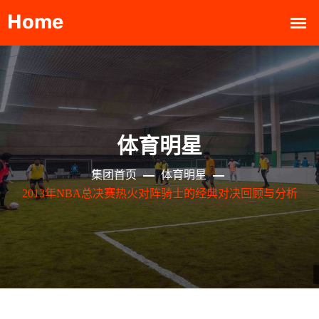
体育明星
集团首页
体育明星
2013年NBA总决赛热火对阵骑士的经典对决回顾与分析