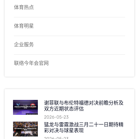
体育热点
体育明星
企业服务
联络今年会官网
谢菲联与布伦特福德对决前瞻分析及
双方近期状态评估
2026-05-23
猛龙与雷霆激战三月二十一日期待精
彩对决与球星表现
2026-05-23