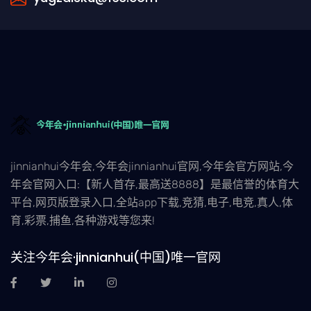
jinnianhui今年会,今年会jinnianhui官网,今年会官方网站,今
年会官网入口:【新人首存,最高送8888】是最信誉的体育大
平台,网页版登录入口,全站app下载,竞猜,电子,电竞,真人,体
育,彩票,捕鱼,各种游戏等您来!
关注今年会·jinnianhui(中国)唯一官网