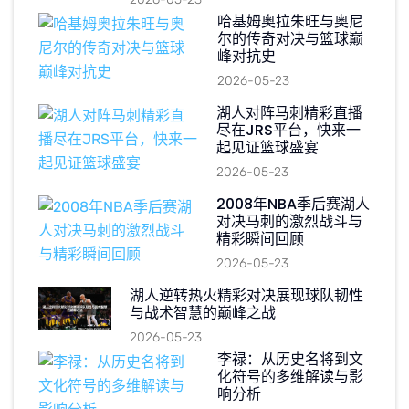
哈基姆奥拉朱旺与奥尼
尔的传奇对决与篮球巅
峰对抗史
2026-05-23
湖人对阵马刺精彩直播
尽在JRS平台，快来一
起见证篮球盛宴
2026-05-23
2008年NBA季后赛湖人
对决马刺的激烈战斗与
精彩瞬间回顾
2026-05-23
湖人逆转热火精彩对决展现球队韧性
与战术智慧的巅峰之战
2026-05-23
李禄：从历史名将到文
化符号的多维解读与影
响分析