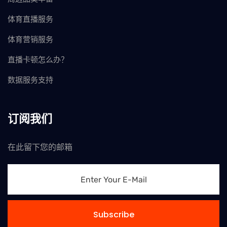
体育直播服务
体育营销服务
直播卡顿怎么办？
数据服务支持
订阅我们
在此留下您的邮箱
Subscribe