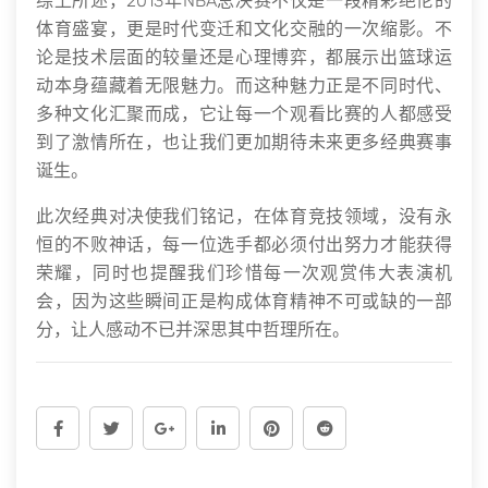
综上所述，2013年NBA总决赛不仅是一段精彩绝伦的
体育盛宴，更是时代变迁和文化交融的一次缩影。不
论是技术层面的较量还是心理博弈，都展示出篮球运
动本身蕴藏着无限魅力。而这种魅力正是不同时代、
多种文化汇聚而成，它让每一个观看比赛的人都感受
到了激情所在，也让我们更加期待未来更多经典赛事
诞生。
此次经典对决使我们铭记，在体育竞技领域，没有永
恒的不败神话，每一位选手都必须付出努力才能获得
荣耀，同时也提醒我们珍惜每一次观赏伟大表演机
会，因为这些瞬间正是构成体育精神不可或缺的一部
分，让人感动不已并深思其中哲理所在。