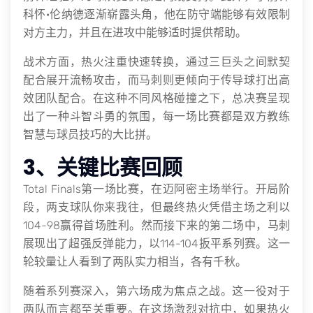
科怀·伦纳德逐渐崭露头角，他在防守端能够有效限制
对方主力，并且在进攻中能够适时提供帮助。
战术方面，热火注重快速转换，通过三巨头之间默契
配合展开流畅攻击，而马刺则更倾向于传导球打出高
效团队配合。在这种不同风格碰撞之下，总决赛呈现
出了一种斗智斗勇的氛围，每一场比赛都是双方教练
智慧与球员技巧的大比拼。
3、关键比赛回顾
Total Finals第一场比赛，在迈阿密主场举行。开局阶
段，两支球队你来我往，但最终热火凭借主场之利以
104-98赢得首场胜利。然而接下来的第二场中，马刺
展现出了超强反弹能力，以114-104扳平系列赛。这一
轮较量让人看到了两队实力相当，各有千秋。
随着系列赛深入，第六场成为焦点之战。这一役对于
两队而言都至关重要。在这场激烈对抗中，如果热火