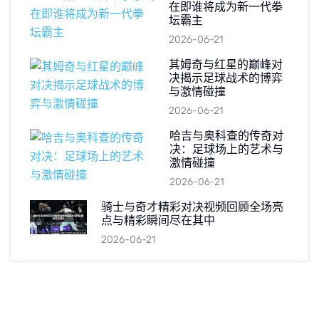
在即谁将成为新一代拳
坛霸主
2026-06-21
其姆奇与红星的巅峰对
决揭示足球战术的博弈
与激情碰撞
2026-06-21
哈吉与奥科查的传奇对
决：足球场上的艺术与
激情碰撞
2026-06-21
骑士与奇才精彩对决视频回顾全场亮
点与精彩瞬间尽在其中
2026-06-21