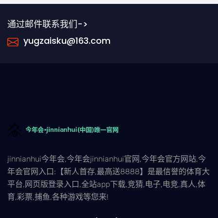
通过邮件联系我们->
yugzaisku@163.com
jinnianhui今年会,今年会jinnianhui官网,今年会官方网站,今
年会官网入口:【新人首存,最高送8888】是最信誉的体育大
平台,网页版登录入口,全站app下载,竞猜,电子,电竞,真人,体
育,彩票,捕鱼,各种游戏等您来!