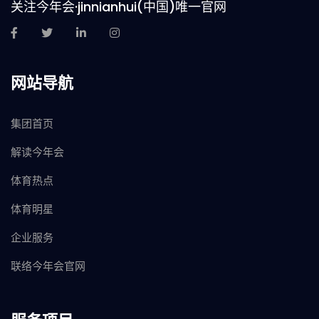
关注今年会·jinnianhui(中国)唯一官网
网站导航
集团首页
解读今年会
体育热点
体育明星
企业服务
联络今年会官网