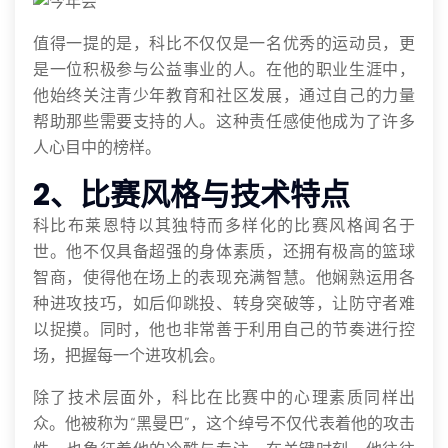
值得一提的是，科比不仅仅是一名优秀的运动员，更
是一位积极参与公益事业的人。在他的职业生涯中，
他始终关注青少年教育和社区发展，通过自己的力量
帮助那些需要支持的人。这种责任感使他成为了许多
人心目中的榜样。
2、比赛风格与技术特点
科比布莱恩特以其独特而多样化的比赛风格闻名于
世。他不仅具备超强的身体素质，还拥有极高的篮球
智商，使得他在场上的表现充满智慧。他娴熟运用各
种进攻技巧，如后仰跳投、转身突破等，让防守者难
以捉摸。同时，他也非常善于利用自己的节奏进行控
场，把握每一个进攻机会。
除了技术层面外，科比在比赛中的心理素质同样出
众。他被称为“黑曼巴”，这个绰号不仅代表着他的攻击