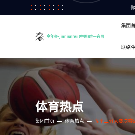
你
集团
联络
体育热点
集团首页
体育热点
库里三分大赛决赛