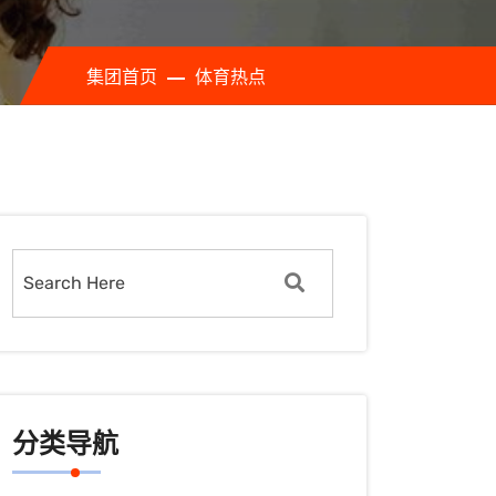
集团首页
体育热点
分类导航