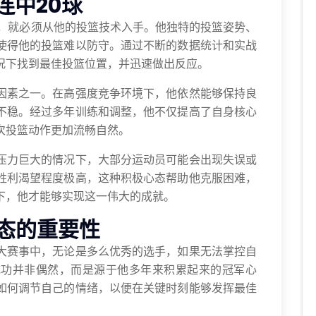
连中20球
球，就必须从他的投篮技术入手。他独特的投篮姿势、
使得他的投篮难以防守。通过不断的数据统计和实战
况下找到最佳投篮位置，并迅速做出反应。
因素之一。在高强度竞争环境下，他依然能够保持良
不稳。经过多年训练和调整，他不仅提高了自身核心
次投篮动作更加流畅自然。
压力巨大的情况下，大部分运动员可能会出现失误或
胜利渴望程度极高，这种积极心态帮助他克服困难，
下，他才能够实现这一伟大的成就。
态的重要性
大赛事中，无论是多么优秀的选手，如果无法掌控自
成功并非偶然，而是源于他多年来积累起来的冠军心
如何调节自己的情绪，以便在关键时刻能够发挥最佳