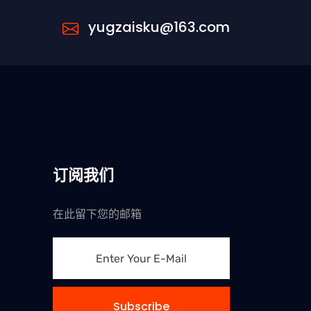
yugzaisku@163.com
订阅我们
在此留下您的邮箱
Subscribe