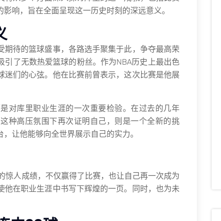
的影响，旨在全面呈现这一历史时刻的深远意义。
义
受期待的篮球盛事，各路选手聚集于此，争夺最高荣
吸引了无数热爱篮球的粉丝。作为NBA历史上最出色
球迷们的心弦。他在比赛前曾表示，这次比赛是他展
而是对库里职业生涯的一次重要检验。在过去的几年
在这种高压氛围下再次证明自己，则是一个全新的挑
台，让他能够向全世界展示自己的实力。
球的惊人成绩，不仅赢得了比赛，也让自己再一次成为
使他在职业生涯中书写下辉煌的一页。同时，也为未