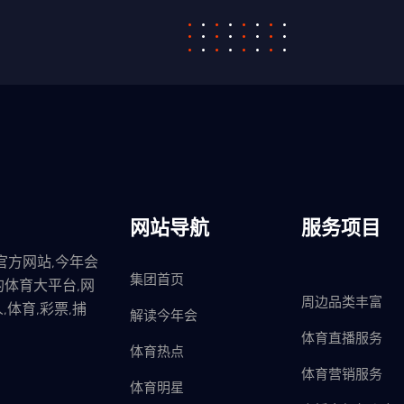
网站导航
服务项目
今年会官方网站,今年会
集团首页
的体育大平台,网
周边品类丰富
,体育,彩票,捕
解读今年会
体育直播服务
体育热点
体育营销服务
体育明星