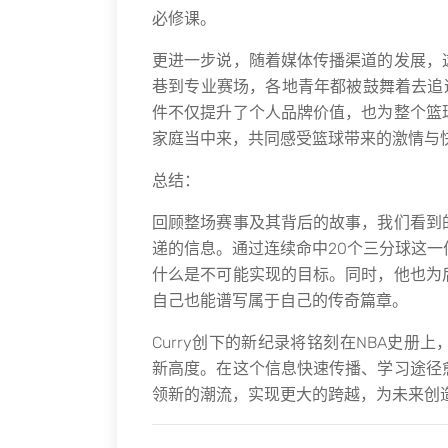
必修课。
更进一步说，随着媒体传播渠道的发展，
巷到专业赛场，各地青年都被鼓舞着去追
件不仅提升了个人品牌价值，也为整个篮
家庭当中来，共同感受篮球带来的激情与
总结：
回顾整场赛事及其背后的故事，我们看到
递的信息。通过连续命中20个三分球这
什么是不可能实现的目标。同时，他也为
自己也能谱写属于自己的传奇篇章。
Curry创下的新纪录将铭刻在NBA史
新高度。在这个信息快速传播、学习途径
领新的潮流，实现更大的跨越，为未来创