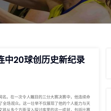
连中20球创历史新纪录
闻名。在一次令人瞩目的三分大赛决赛中，他连续命
撼了全场观众。这一壮举不仅展现了他的个人能力与天
文将从多个方面深入探讨库里的这一成就，包括比赛