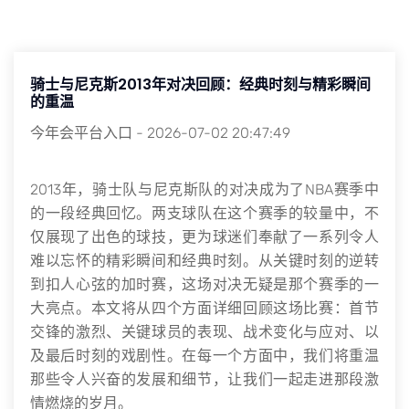
骑士与尼克斯2013年对决回顾：经典时刻与精彩瞬间
的重温
今年会平台入口
-
2026-07-02 20:47:49
2013年，骑士队与尼克斯队的对决成为了NBA赛季中
的一段经典回忆。两支球队在这个赛季的较量中，不
仅展现了出色的球技，更为球迷们奉献了一系列令人
难以忘怀的精彩瞬间和经典时刻。从关键时刻的逆转
到扣人心弦的加时赛，这场对决无疑是那个赛季的一
大亮点。本文将从四个方面详细回顾这场比赛：首节
交锋的激烈、关键球员的表现、战术变化与应对、以
及最后时刻的戏剧性。在每一个方面中，我们将重温
那些令人兴奋的发展和细节，让我们一起走进那段激
情燃烧的岁月。