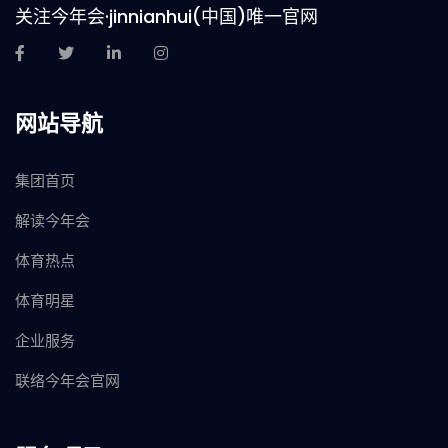
关注今年会·jinnianhui(中国)唯一官网
网站导航
集团首页
解读今年会
体育热点
体育明星
企业服务
联络今年会官网