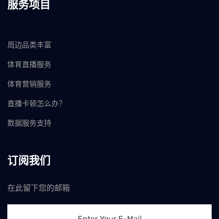
服务项目
周边品类丰富
体育直播服务
体育营销服务
直播卡顿怎么办？
数据服务支持
订阅我们
在此留下您的邮箱