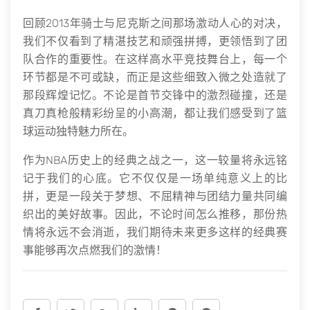
回顾2013年骑士与尼克斯之间那场激动人心的对决，
我们不仅看到了精湛技艺和顽强拼搏，更领悟到了团
队合作的重要性。在这样高水平竞技舞台上，每一个
环节都是不可或缺，而正是这些细致入微之处造就了
那段辉煌记忆。不论是首节交锋中的激烈碰撞，还是
真刀真枪般精彩纷呈的小高潮，都让我们感受到了篮
球运动独特魅力所在。
作为NBA历史上的经典之战之一，这一较量将永远铭
记于我们的心底。它不仅仅是一场单纯意义上的比
拼，更是一段关于梦想、不屈精神与团结力量共同编
织出的美好故事。因此，不论时间怎么推移，那份热
情将永远不会消逝，我们期待未来更多这样的经典赛
事能够再次点燃我们的激情！