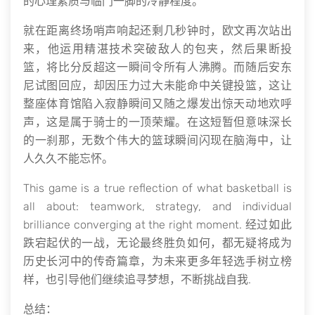
的心理素质与临门一脚的冷静程度。
就在距离终场哨声响起还剩几秒钟时，欧文再次站出
来，他运用精湛技术突破敌人的包夹，然后果断投
篮，将比分反超这一瞬间令所有人沸腾。而随后安东
尼试图回应，却因压力过大未能命中关键投篮，这让
整座体育馆陷入寂静瞬间又随之爆发出惊天动地欢呼
声，这是属于骑士的一顶荣耀。在这短暂但意味深长
的一刹那，无数个伟大的篮球瞬间闪现在脑海中，让
人久久不能忘怀。
This game is a true reflection of what basketball is
all about: teamwork, strategy, and individual
brilliance converging at the right moment. 经过如此
跌宕起伏的一战，无论最终胜负如何，都无疑将成为
历史长河中的传奇篇章，为未来更多年轻选手树立榜
样，也引导他们继续追寻梦想，不断挑战自我.
总结：