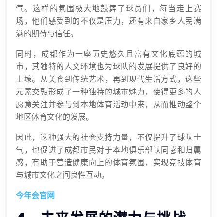
气。这样的氛围极大地鼓舞了球员们，每当走上赛
场，他们感受到的不仅是压力，还有来自家乡人民满
满的期待与信任。
同时，成都作为一座历史悠久且富有文化底蕴的城
市，其独特的人文环境也为球队的发展提供了良好的
土壤。从美食到传统艺术，再到现代生活方式，这些
元素交融形成了一种独特的城市魅力，使得更多的人
愿意关注并参与到本地体育活动中来，从而推动整个
地区体育文化的发展。
因此，这种强大的社会支持力量，不仅提升了球队士
气，也促进了成都市民对于本地俱乐部认同感和归属
感，有助于营造健康向上的体育氛围，实现竞技体育
与城市文化之间良性互动。
今年会官网