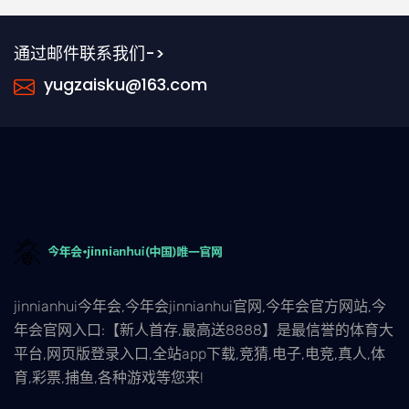
通过邮件联系我们->
yugzaisku@163.com
jinnianhui今年会,今年会jinnianhui官网,今年会官方网站,今
年会官网入口:【新人首存,最高送8888】是最信誉的体育大
平台,网页版登录入口,全站app下载,竞猜,电子,电竞,真人,体
育,彩票,捕鱼,各种游戏等您来!