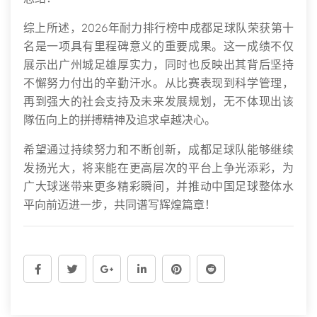
综上所述，2026年耐力排行榜中成都足球队荣获第十
名是一项具有里程碑意义的重要成果。这一成绩不仅
展示出广州城足雄厚实力，同时也反映出其背后坚持
不懈努力付出的辛勤汗水。从比赛表现到科学管理，
再到强大的社会支持及未来发展规划，无不体现出该
隊伍向上的拼搏精神及追求卓越决心。
希望通过持续努力和不断创新，成都足球队能够继续
发扬光大，将来能在更高层次的平台上争光添彩，为
广大球迷带来更多精彩瞬间，并推动中国足球整体水
平向前迈进一步，共同谱写辉煌篇章！