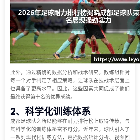
此外，通过精确的数据分析和战术研究，教练组针对
每一个对手制定了相应策略，让球队在技战术层面上
也具备了更高水平。因此，这些因素共同促成了他们
最终获得第十名的优异成绩。
2、科学化训练体系
成都足球队之所以能够在耐力排行榜上取得佳绩，与
其科学化的训练体系密不可分。近年来，球队引入了
一系列现代化训练方法，包括数据统计分析、视频回