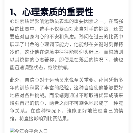
1、心理素质的重要性
心理素质是影响运动员表现的重要因素之一。在高强
度的比赛中，选手不仅要面对来自对手的挑战，还需
要应对自身内心的不安和焦虑。孙问在过去的比赛中
展现了出色的心理调节能力，他能够在关键时刻保持
冷静，这让他在逆境中往往能够迎头赶上。而梁靖则
以其稳健的心态著称，即便是在落后的情况下，他也
能迅速调整状态，继续拼搏。
此外，自信心对于运动员来说至关重要。孙问凭借多
年的训练积累了丰富的经验，这种自信使他能够更好
地应对各种挑战。而梁靖则通过不断取得优异成绩来
增强自己的信心，两者之间不可避免地形成了一种竞
争关系。在这种情况下，谁能更好地管理自己的情
绪，将直接影响到比赛结果。