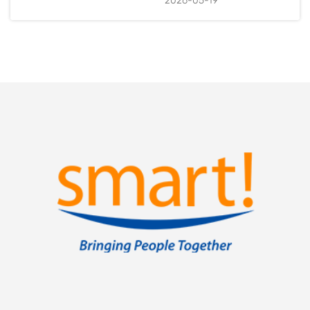
2026-05-19