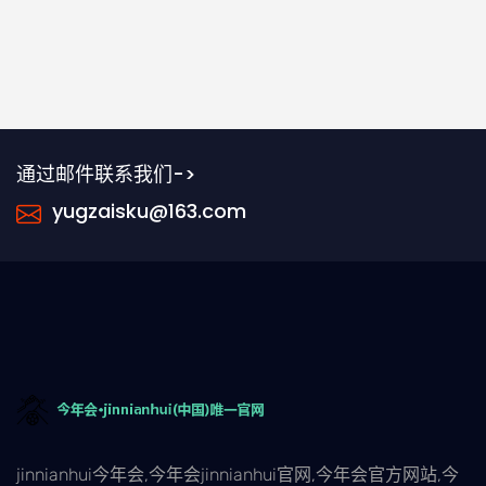
通过邮件联系我们->
yugzaisku@163.com
jinnianhui今年会,今年会jinnianhui官网,今年会官方网站,今