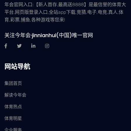
年会官网入口:【新人首存,最高送8888】是最信誉的体育大
平台,网页版登录入口,全站app下载,竞猜,电子,电竞,真人,体
育,彩票,捕鱼,各种游戏等您来!
关注今年会·jinnianhui(中国)唯一官网
网站导航
集团首页
解读今年会
体育热点
体育明星
企业服务