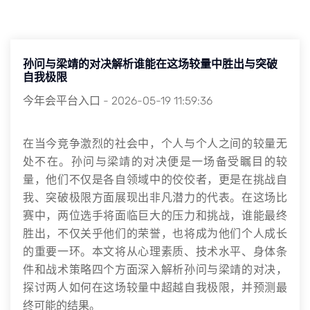
孙问与梁靖的对决解析谁能在这场较量中胜出与突破
自我极限
今年会平台入口
-
2026-05-19 11:59:36
在当今竞争激烈的社会中，个人与个人之间的较量无
处不在。孙问与梁靖的对决便是一场备受瞩目的较
量，他们不仅是各自领域中的佼佼者，更是在挑战自
我、突破极限方面展现出非凡潜力的代表。在这场比
赛中，两位选手将面临巨大的压力和挑战，谁能最终
胜出，不仅关乎他们的荣誉，也将成为他们个人成长
的重要一环。本文将从心理素质、技术水平、身体条
件和战术策略四个方面深入解析孙问与梁靖的对决，
探讨两人如何在这场较量中超越自我极限，并预测最
终可能的结果。