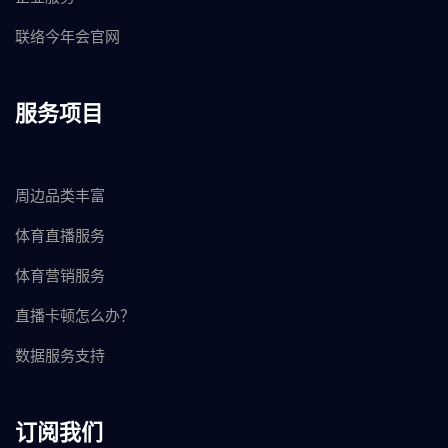
联络今年会官网
服务项目
周边品类丰富
体育直播服务
体育营销服务
直播卡顿怎么办？
数据服务支持
订阅我们