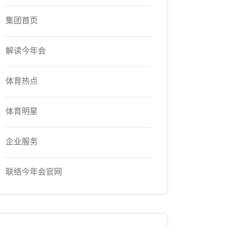
集团首页
解读今年会
体育热点
体育明星
企业服务
联络今年会官网