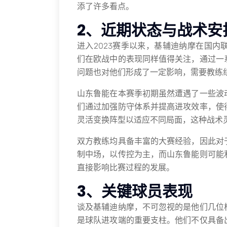
添了许多看点。
2、近期状态与战术安
进入2023赛季以来，基辅迪纳摩在国
们在欧战中的表现同样值得关注，通过一
问题也对他们形成了一定影响，需要教练
山东鲁能在本赛季初期虽然遭遇了一些波
们通过加强防守体系并提高进攻效率，使
灵活变换阵型以适应不同局面，这种战术
双方教练均具备丰富的大赛经验，因此对
制中场，以传控为主，而山东鲁能则可能
直接影响比赛过程的发展。
3、关键球员表现
谈及基辅迪纳摩，不可忽视的是他们几位
是球队进攻端的重要支柱。他们不仅具备