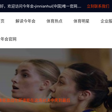
好，欢迎访问今年会·jinnianhui(中国)唯一官网....
立刻联系我们
首页
解读今年会
体育热点
体育明星
企业
今年会官网
鲁能激战在即谁能在这场对决中笑到最后