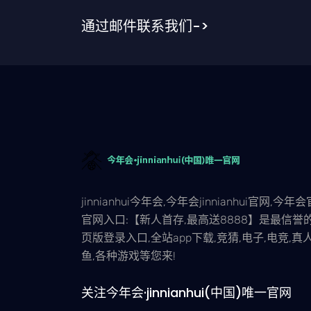
通过邮件联系我们->
jinnianhui今年会,今年会jinnianhui官网,
官网入口:【新人首存,最高送8888】是最信誉
页版登录入口,全站app下载,竞猜,电子,电竞,真人
鱼,各种游戏等您来!
关注今年会·jinnianhui(中国)唯一官网