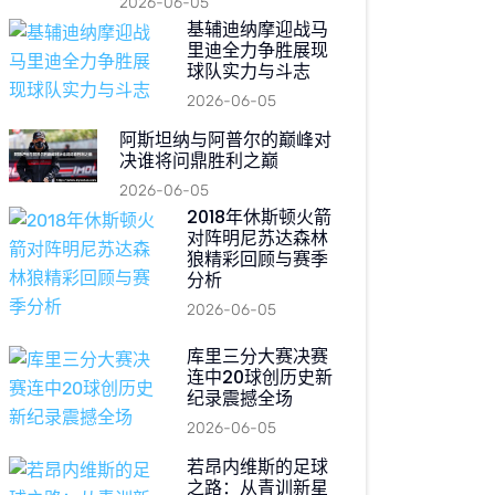
2026-06-05
基辅迪纳摩迎战马
里迪全力争胜展现
球队实力与斗志
2026-06-05
阿斯坦纳与阿普尔的巅峰对
决谁将问鼎胜利之巅
2026-06-05
2018年休斯顿火箭
对阵明尼苏达森林
狼精彩回顾与赛季
分析
2026-06-05
库里三分大赛决赛
连中20球创历史新
纪录震撼全场
2026-06-05
若昂内维斯的足球
之路：从青训新星