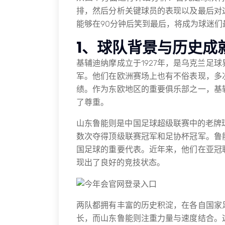
排，然后分析关键球员的表现以及最后对
能够在90分钟后笑到最后，将成为球迷们
1、球队背景与历史成
基辅迪纳摩成立于1927年，是乌克兰足
军。他们在欧洲赛场上也有不俗表现，多
绩。作为东欧地区的重要俱乐部之一，基
了尊重。
山东鲁能则是中国足球超级联赛中的老牌球
数次夺得顶级联赛冠军和足协杯冠军。鲁
国足球的重要代表。近年来，他们在亚冠
现出了良好的竞技状态。
两队都拥有丰富的历史积淀，在各自国家
长，而山东鲁能则注重力量与速度结合。