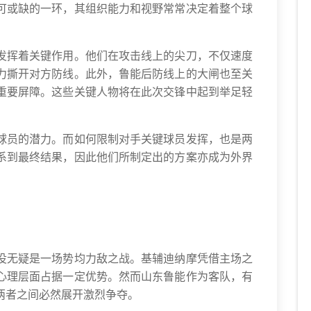
可或缺的一环，其组织能力和视野常常决定着整个球
发挥着关键作用。他们在攻击线上的尖刀，不仅速度
力撕开对方防线。此外，鲁能后防线上的大闸也至关
重要屏障。这些关键人物将在此次交锋中起到举足轻
球员的潜力。而如何限制对手关键球员发挥，也是两
系到最终结果，因此他们所制定出的方案亦成为外界
役无疑是一场势均力敌之战。基辅迪纳摩凭借主场之
心理层面占据一定优势。然而山东鲁能作为客队，有
两者之间必然展开激烈争夺。