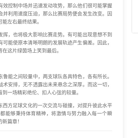
有效控制中场并迅速发动攻势，那么他们很可能掌握
会并利用速度压迫，那么比赛局势便会发生改变。因
可能左右最终结果。
发挥，也将极大影响比赛走势。有可能出现意想不到
有可能使原本清晰明朗的发展轨迹产生偏差。因此，
将在这片绿茵场上笑到最后。
东鲁能之间较量中，两支球队各具特色，各有所长。
战术安排，无不透露出未来悬念之深厚。而这一切，
看到一场精彩绝伦、扣人心弦的较量。
场比拼无疑是东西方足球文化的一次交流与碰撞，对提升彼此水平
者都能够秉持体育精神，将激情与努力融入每一个瞬
的新篇章！