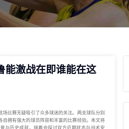
鲁能激战在即谁能在这
这场比赛无疑吸引了众多球迷的关注。两支球队分别
各自拥有强大的球员阵容和丰富的比赛经验。本文将
背景与历史成就，接着会探讨双方近期状态与战术安