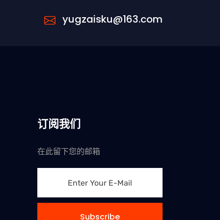
yugzaisku@163.com
订阅我们
在此留下您的邮箱
Subscribe