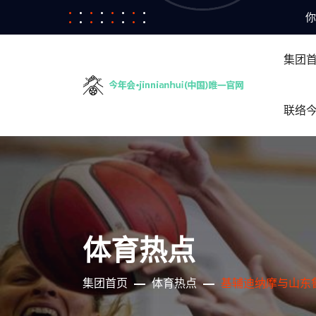
你
集团
联络
体育热点
集团首页
体育热点
基辅迪纳摩与山东