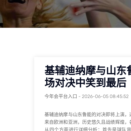
基辅迪纳摩与山东
场对决中笑到最后
今年会平台入口
-
2026-06-05 08:45:52
基辅迪纳摩与山东鲁能的对决即将上演，
来自欧洲和亚洲，历史悠久且战绩辉煌，
从四个方面进行详细分析：首先是球队