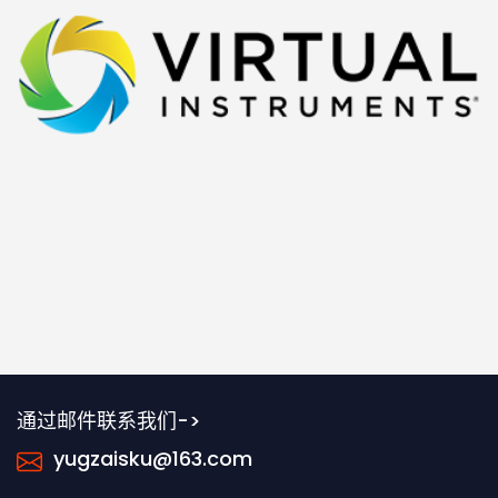
通过邮件联系我们->
yugzaisku@163.com