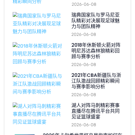
2026-06-08
瑞典国家队与罗马尼亚
队精彩对决展现足球魅
力与团队精神
2026-06-08
2018年休斯顿火箭对阵
明尼苏达森林狼精彩回
顾与赛季分析
2026-06-08
2021年CBA新疆队与浙
江队激战回顾精彩瞬间
与赛季影响分析
2026-06-08
湖人对阵马刺精彩赛事
直播尽在腾讯平台共同
见证篮球盛宴
2026-06-08