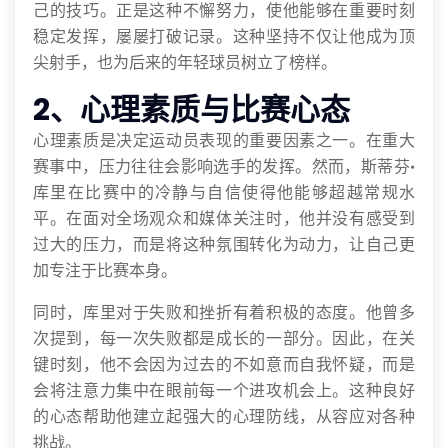
己的技巧。正是这种不懈努力，使他能够在重要时刻
稳定发挥，屡屡打破记录。这种坚持不仅让他成为顶
尖射手，也为后来的年轻球员树立了榜样。
2、心理素质与比赛心态
心理素质是决定运动员表现的重要因素之一。在重大
赛事中，压力往往会影响选手的发挥。然而，斯蒂芬·
库里在比赛中的冷静与自信使得他能够超越常规水
平。在面对全场观众和媒体关注时，他并没有感受到
过大的压力，而是将这种氛围转化为动力，让自己更
加专注于比赛本身。
同时，库里对于失败和挫折有着积极的态度。他曾多
次提到，每一次失败都是成长的一部分。因此，在关
键时刻，他不会因为过去的不如意而自我怀疑，而是
会将注意力集中在眼前每一个进攻机会上。这种良好
的心态帮助他建立起强大的心理防线，从容应对各种
挑战。