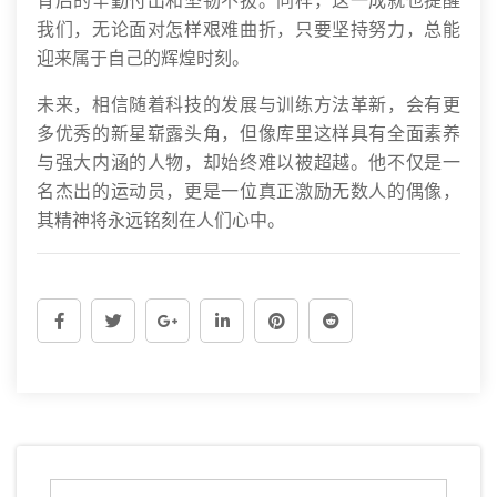
背后的辛勤付出和坚韧不拔。同样，这一成就也提醒
我们，无论面对怎样艰难曲折，只要坚持努力，总能
迎来属于自己的辉煌时刻。
未来，相信随着科技的发展与训练方法革新，会有更
多优秀的新星崭露头角，但像库里这样具有全面素养
与强大内涵的人物，却始终难以被超越。他不仅是一
名杰出的运动员，更是一位真正激励无数人的偶像，
其精神将永远铭刻在人们心中。