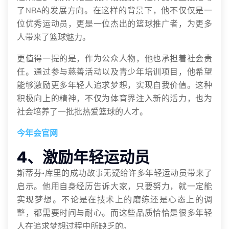
了NBA的发展方向。在这样的背景下，他不仅仅是一
位优秀运动员，更是一位杰出的篮球推广者，为更多
人带来了篮球魅力。
更值得一提的是，作为公众人物，他也承担着社会责
任。通过参与慈善活动以及青少年培训项目，他希望
能够激励更多年轻人追求梦想，实现自我价值。这种
积极向上的精神，不仅为体育界注入新的活力，也为
社会培养了一批批热爱篮球的人才。
今年会官网
4、激励年轻运动员
斯蒂芬·库里的成功故事无疑给许多年轻运动员带来了
启示。他用自身经历告诉大家，只要努力，就一定能
实现梦想。不论是在技术上的磨练还是心态上的调
整，都需要时间与耐心。而这些品质恰恰是很多年轻
人在追求梦想过程中所缺乏的。